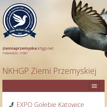
ziemiaprzemyska
.khgp.net
Odwiedzin: 11061
NKHGP Ziemi Przemyskiej
Toggle
navigati
EXPO Gołębie Katowice